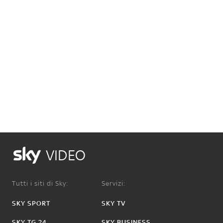
VIDEO
Tutti i siti di Sky:
Servizi:
SKY SPORT
SKY TV
SKY TG 24
SKY BUSINESS