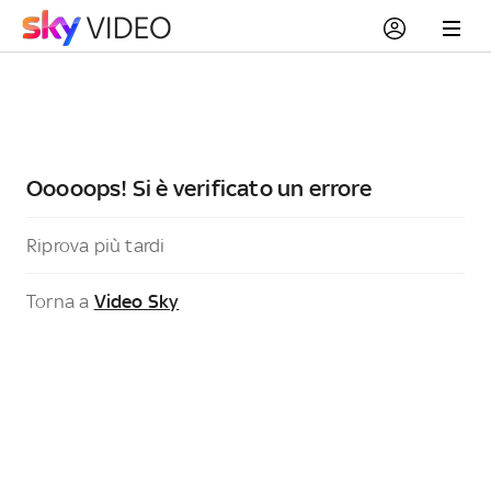
Ooooops! Si è verificato un errore
Riprova più tardi
Torna a
Video Sky