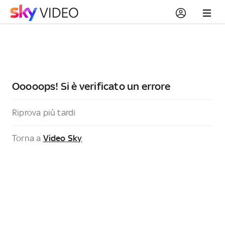
Ooooops! Si è verificato un errore
Riprova più tardi
Torna a
Video Sky