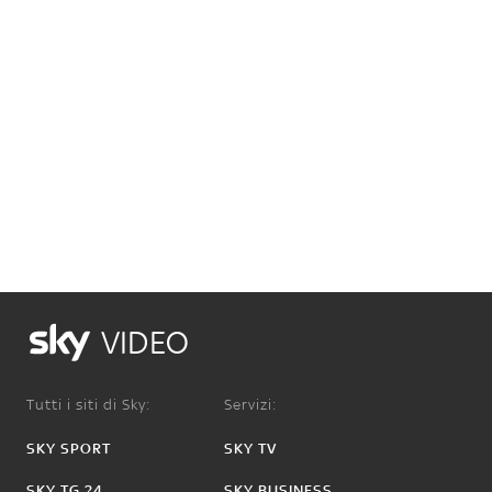
VIDEO
Tutti i siti di Sky:
Servizi:
SKY SPORT
SKY TV
SKY TG 24
SKY BUSINESS