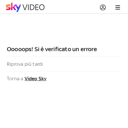
Ooooops! Si è verificato un errore
Riprova più tardi
Torna a
Video Sky