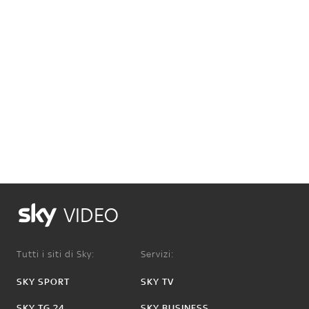
VIDEO
Tutti i siti di Sky:
Servizi:
SKY SPORT
SKY TV
SKY TG 24
SKY BUSINESS