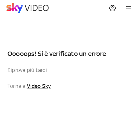
Ooooops! Si è verificato un errore
Riprova più tardi
Torna a
Video Sky