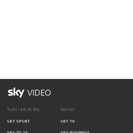
VIDEO
Tutti i siti di Sky:
Servizi:
SKY SPORT
SKY TV
SKY TG 24
SKY BUSINESS