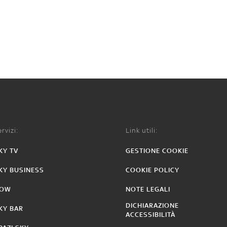
rvizi:
Link utili:
KY TV
GESTIONE COOKIE
KY BUSINESS
COOKIE POLICY
OW
NOTE LEGALI
DICHIARAZIONE
KY BAR
ACCESSIBILITÀ