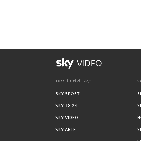
VIDEO
Tutti i siti di Sky:
Se
SKY SPORT
S
SKY TG 24
S
SKY VIDEO
N
SKY ARTE
S