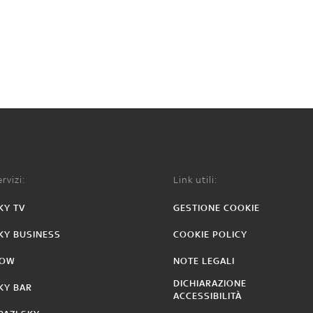
rvizi:
Link utili:
KY TV
GESTIONE COOKIE
KY BUSINESS
COOKIE POLICY
OW
NOTE LEGALI
DICHIARAZIONE
KY BAR
ACCESSIBILITÀ