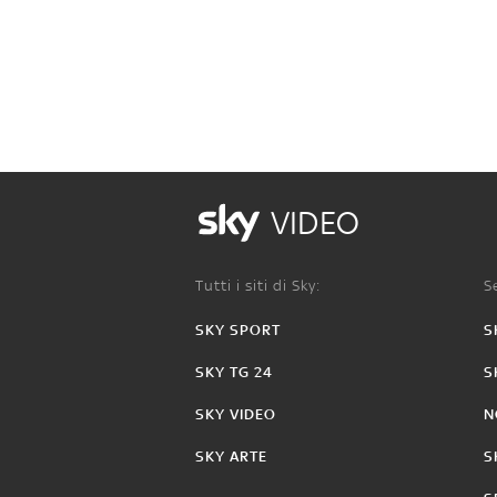
VIDEO
Tutti i siti di Sky:
Se
SKY SPORT
S
SKY TG 24
S
SKY VIDEO
N
SKY ARTE
S