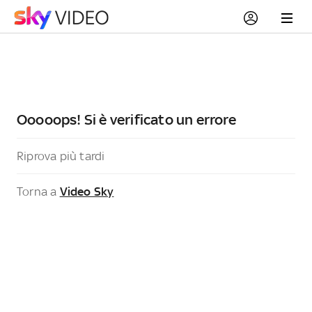
Ooooops! Si è verificato un errore
Riprova più tardi
Torna a
Video Sky