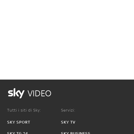
VIDEO
Tutti i siti di Sky:
Servizi:
SKY SPORT
SKY TV
SKY TG 24
SKY BUSINESS