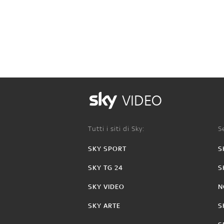
VIDEO
Tutti i siti di Sky:
Se
SKY SPORT
S
SKY TG 24
S
SKY VIDEO
N
SKY ARTE
S