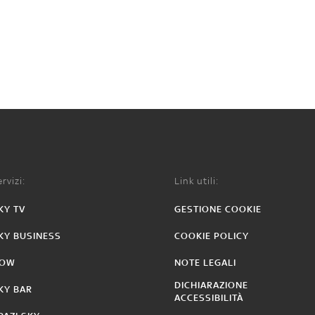
rvizi:
Link utili:
KY TV
GESTIONE COOKIE
KY BUSINESS
COOKIE POLICY
OW
NOTE LEGALI
DICHIARAZIONE
KY BAR
ACCESSIBILITÀ