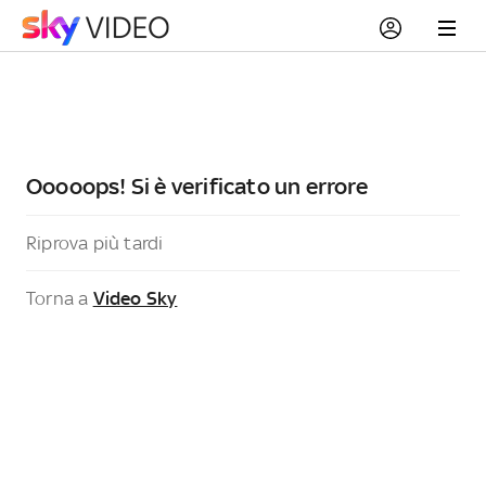
Ooooops! Si è verificato un errore
Riprova più tardi
Torna a
Video Sky