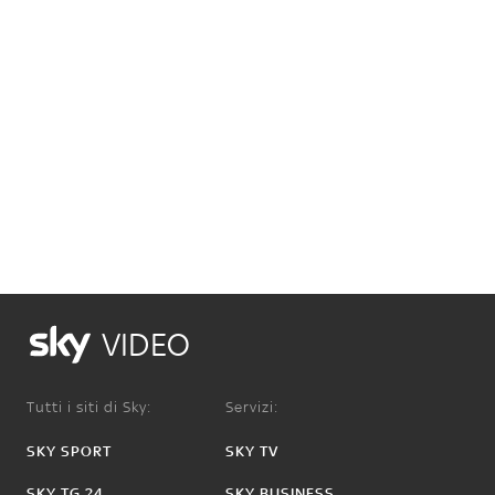
VIDEO
Tutti i siti di Sky:
Servizi:
SKY SPORT
SKY TV
SKY TG 24
SKY BUSINESS