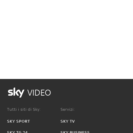
VIDEO
Tutti i siti di Sky:
Servizi:
SKY SPORT
SKY TV
SKY TG 24
SKY BUSINESS