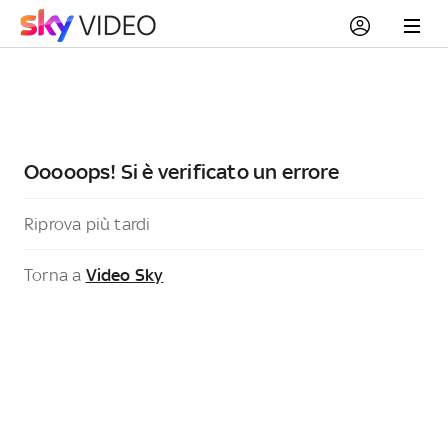
Ooooops! Si è verificato un errore
Riprova più tardi
Torna a
Video Sky