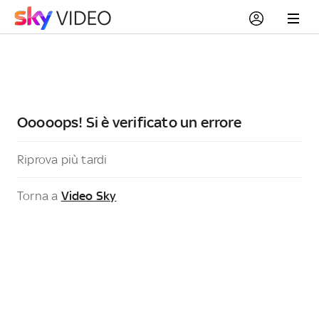
Ooooops! Si è verificato un errore
Riprova più tardi
Torna a
Video Sky