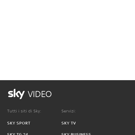
VIDEO
Tutti i siti di Sky:
Servizi:
SKY SPORT
SKY TV
SKY TG 24
SKY BUSINESS