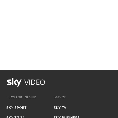
VIDEO
Tutti i siti di Sky:
Servizi:
SKY SPORT
SKY TV
SKY TG 24
SKY BUSINESS