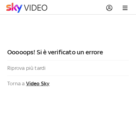
Ooooops! Si è verificato un errore
Riprova più tardi
Torna a
Video Sky