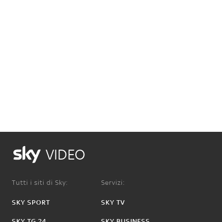
VIDEO
Tutti i siti di Sky:
Servizi:
SKY SPORT
SKY TV
SKY TG 24
SKY BUSINESS