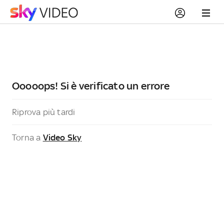
Ooooops! Si è verificato un errore
Riprova più tardi
Torna a
Video Sky