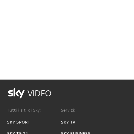
VIDEO
Tutti i siti di Sky:
Servizi:
SKY SPORT
SKY TV
SKY TG 24
SKY BUSINESS