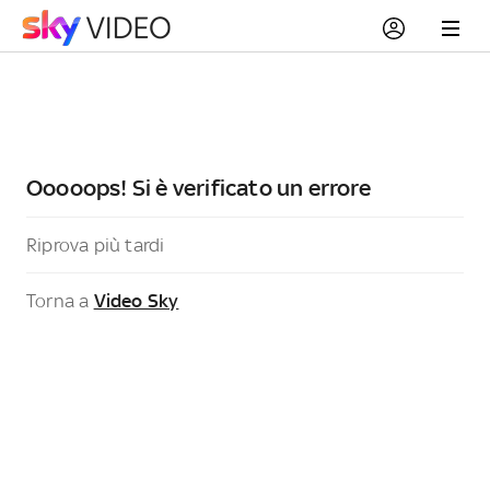
Ooooops! Si è verificato un errore
Riprova più tardi
Torna a
Video Sky