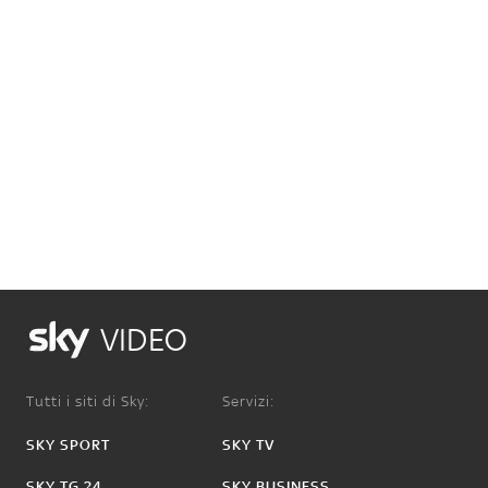
VIDEO
Tutti i siti di Sky:
Servizi:
SKY SPORT
SKY TV
SKY TG 24
SKY BUSINESS