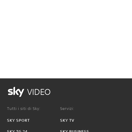
VIDEO
Tutti i siti di Sky:
Servizi:
SKY SPORT
SKY TV
SKY TG 24
SKY BUSINESS