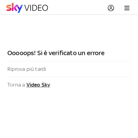
Ooooops! Si è verificato un errore
Riprova più tardi
Torna a
Video Sky