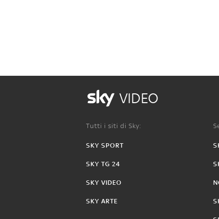
VIDEO
Tutti i siti di Sky:
Se
SKY SPORT
S
SKY TG 24
S
SKY VIDEO
N
SKY ARTE
S