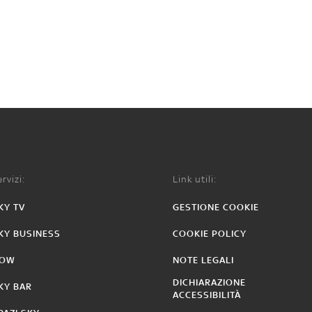
rvizi:
Link utili:
KY TV
GESTIONE COOKIE
KY BUSINESS
COOKIE POLICY
OW
NOTE LEGALI
DICHIARAZIONE
KY BAR
ACCESSIBILITÀ