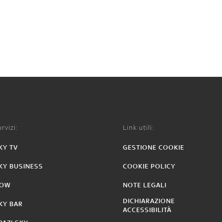
rvizi:
Link utili:
KY TV
GESTIONE COOKIE
KY BUSINESS
COOKIE POLICY
OW
NOTE LEGALI
DICHIARAZIONE
KY BAR
ACCESSIBILITÀ