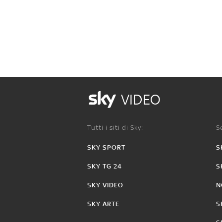
VIDEO
Tutti i siti di Sky:
Se
SKY SPORT
S
SKY TG 24
S
SKY VIDEO
N
SKY ARTE
S