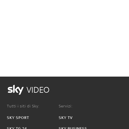
VIDEO
Tutti i siti di Sky:
Servizi:
SKY SPORT
SKY TV
SKY TG 24
SKY BUSINESS