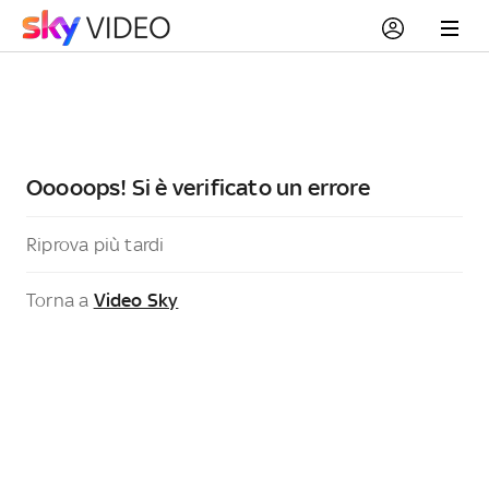
Ooooops! Si è verificato un errore
Riprova più tardi
Torna a
Video Sky