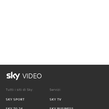
VIDEO
Tutti i siti di Sky:
Servizi:
SKY SPORT
SKY TV
SKY TG 24
SKY BUSINESS