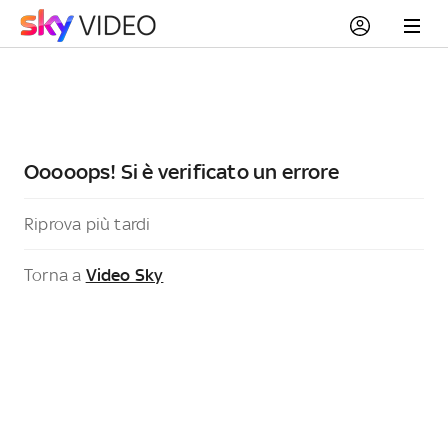
Ooooops! Si è verificato un errore
Riprova più tardi
Torna a
Video Sky