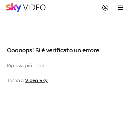
Ooooops! Si è verificato un errore
Riprova più tardi
Torna a
Video Sky