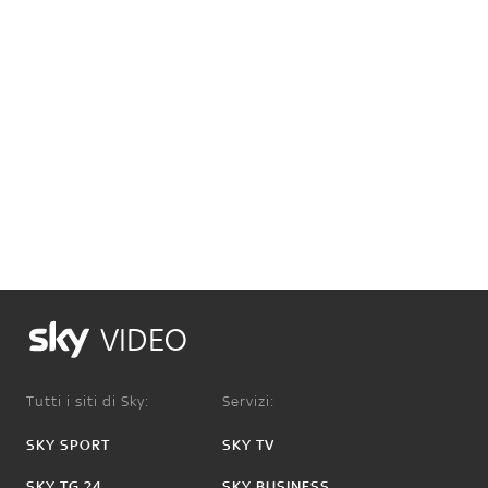
VIDEO
Tutti i siti di Sky:
Servizi:
SKY SPORT
SKY TV
SKY TG 24
SKY BUSINESS