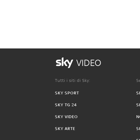
VIDEO
Tutti i siti di Sky:
Se
SKY SPORT
S
SKY TG 24
S
SKY VIDEO
N
SKY ARTE
S