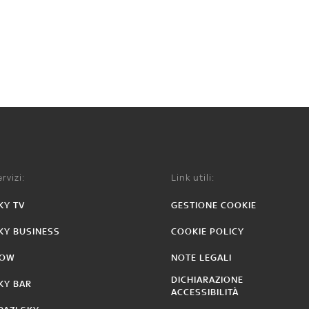
rvizi:
Link utili:
KY TV
GESTIONE COOKIE
KY BUSINESS
COOKIE POLICY
OW
NOTE LEGALI
DICHIARAZIONE
KY BAR
ACCESSIBILITÀ