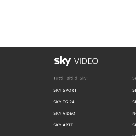
VIDEO
Tutti i siti di Sky:
Se
SKY SPORT
S
SKY TG 24
S
SKY VIDEO
N
SKY ARTE
S