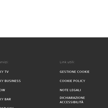
rvizi:
Link utili:
KY TV
GESTIONE COOKIE
KY BUSINESS
COOKIE POLICY
OW
NOTE LEGALI
DICHIARAZIONE
KY BAR
ACCESSIBILITÀ