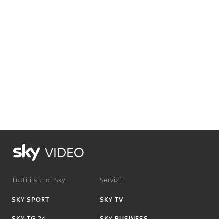
VIDEO
Tutti i siti di Sky:
Servizi:
SKY SPORT
SKY TV
SKY TG 24
SKY BUSINESS