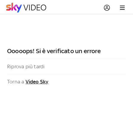
Ooooops! Si è verificato un errore
Riprova più tardi
Torna a
Video Sky