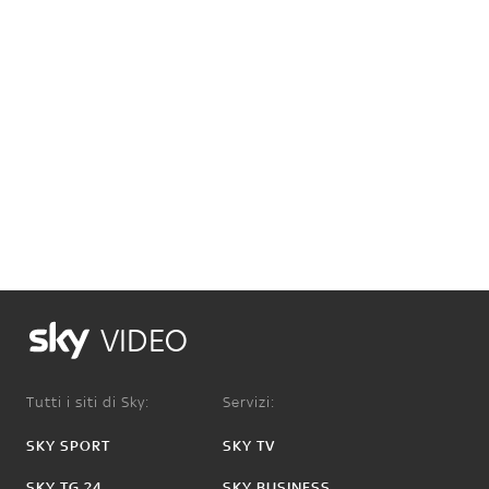
VIDEO
Tutti i siti di Sky:
Servizi:
SKY SPORT
SKY TV
SKY TG 24
SKY BUSINESS