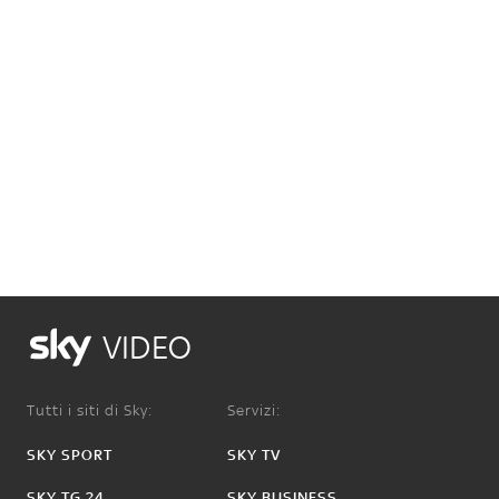
VIDEO
Tutti i siti di Sky:
Servizi:
SKY SPORT
SKY TV
SKY TG 24
SKY BUSINESS