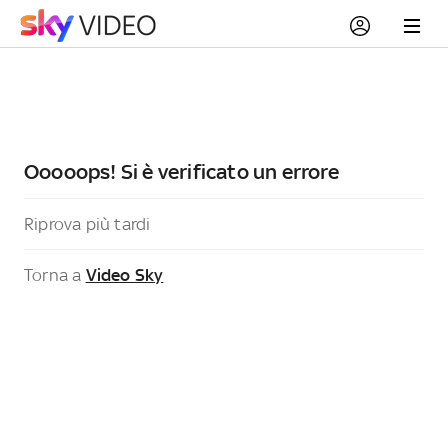
Ooooops! Si è verificato un errore
Riprova più tardi
Torna a
Video Sky