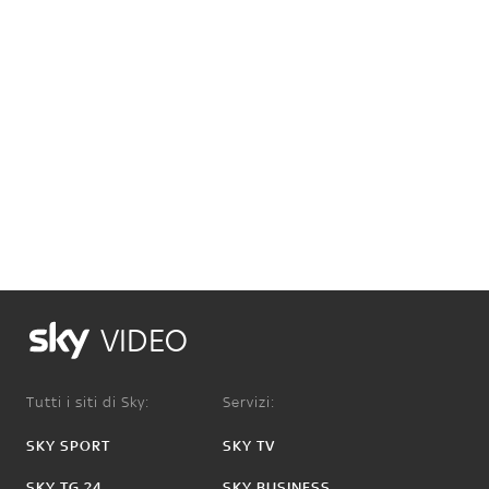
VIDEO
Tutti i siti di Sky:
Servizi:
SKY SPORT
SKY TV
SKY TG 24
SKY BUSINESS