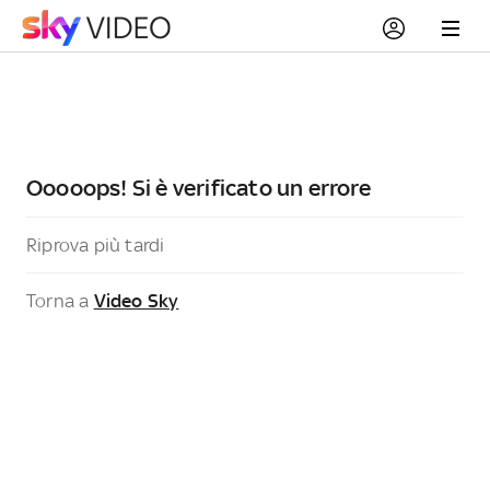
Ooooops! Si è verificato un errore
Riprova più tardi
Torna a
Video Sky