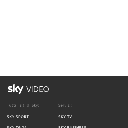
VIDEO
Tutti i siti di Sky:
Servizi:
SKY SPORT
SKY TV
SKY TG 24
SKY BUSINESS