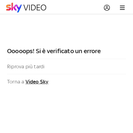
Ooooops! Si è verificato un errore
Riprova più tardi
Torna a
Video Sky