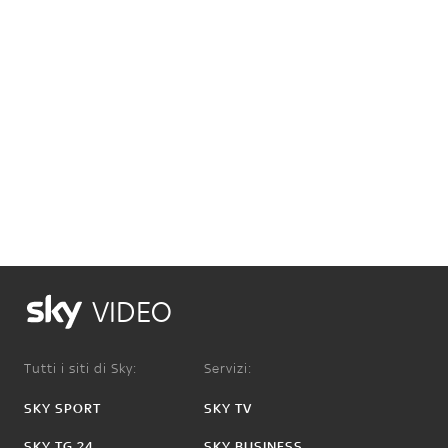
VIDEO
Tutti i siti di Sky:
Servizi:
SKY SPORT
SKY TV
SKY TG 24
SKY BUSINESS