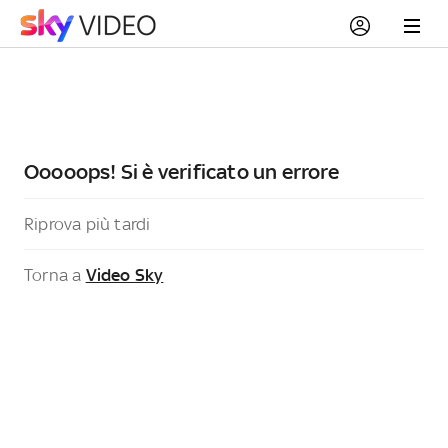
Ooooops! Si è verificato un errore
Riprova più tardi
Torna a
Video Sky