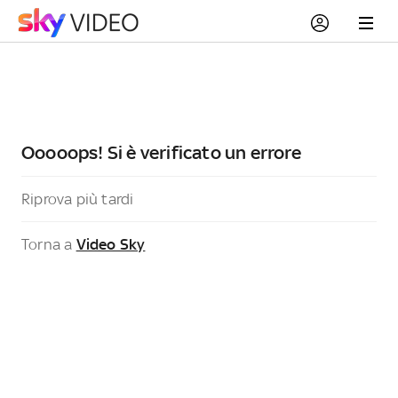
Ooooops! Si è verificato un errore
Riprova più tardi
Torna a
Video Sky