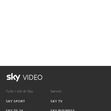
VIDEO
Tutti i siti di Sky:
Servizi:
SKY SPORT
SKY TV
SKY TG 24
SKY BUSINESS