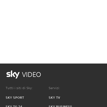
VIDEO
Tutti i siti di Sky:
Servizi:
SKY SPORT
SKY TV
SKY TG 24
SKY BUSINESS