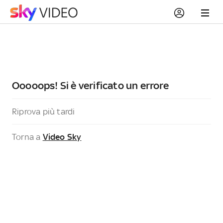
Ooooops! Si è verificato un errore
Riprova più tardi
Torna a
Video Sky