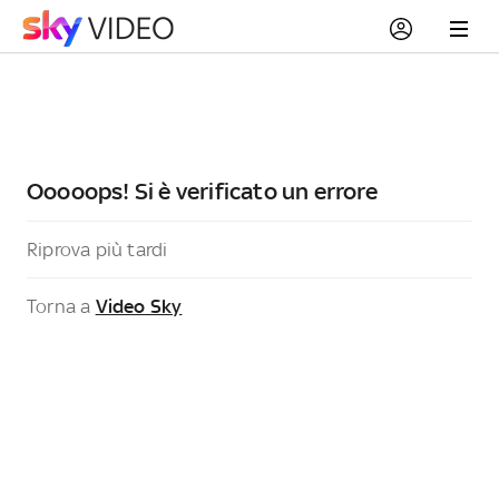
Ooooops! Si è verificato un errore
Riprova più tardi
Torna a
Video Sky