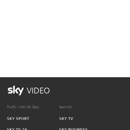
VIDEO
Tutti i siti di Sky:
Servizi:
SKY SPORT
SKY TV
SKY TG 24
SKY BUSINESS