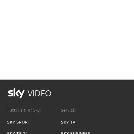
VIDEO
Tutti i siti di Sky:
Servizi:
SKY SPORT
SKY TV
SKY TG 24
SKY BUSINESS