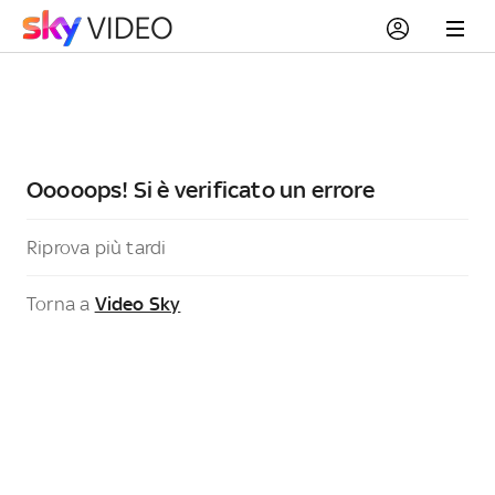
Ooooops! Si è verificato un errore
Riprova più tardi
Torna a
Video Sky