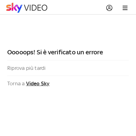
Ooooops! Si è verificato un errore
Riprova più tardi
Torna a
Video Sky