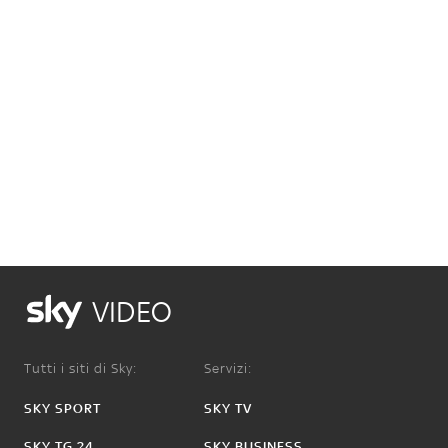
VIDEO
Tutti i siti di Sky:
Servizi:
SKY SPORT
SKY TV
SKY TG 24
SKY BUSINESS