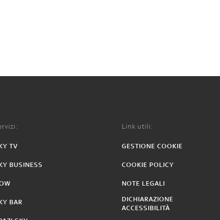
rvizi:
Link utili:
KY TV
GESTIONE COOKIE
KY BUSINESS
COOKIE POLICY
OW
NOTE LEGALI
DICHIARAZIONE
KY BAR
ACCESSIBILITÀ