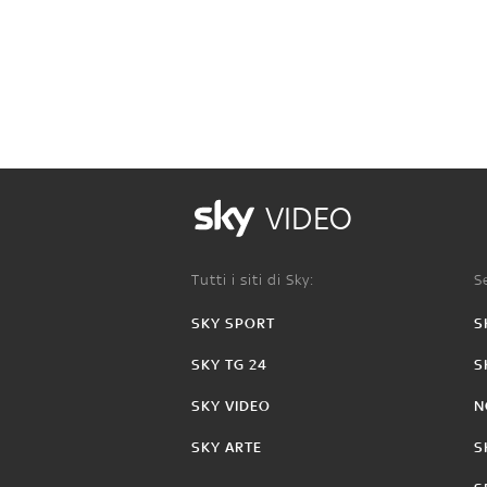
VIDEO
Tutti i siti di Sky:
Se
SKY SPORT
S
SKY TG 24
S
SKY VIDEO
N
SKY ARTE
S