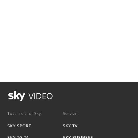
VIDEO
Tutti i siti di Sky:
Servizi:
SKY SPORT
SKY TV
SKY TG 24
SKY BUSINESS