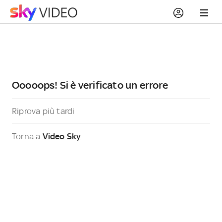
Ooooops! Si è verificato un errore
Riprova più tardi
Torna a
Video Sky