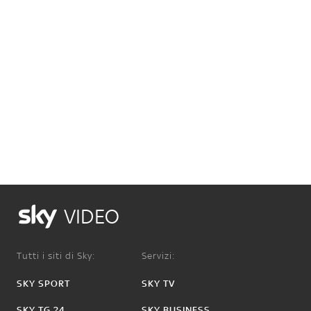
VIDEO
Tutti i siti di Sky:
Servizi:
SKY SPORT
SKY TV
SKY TG 24
SKY BUSINESS