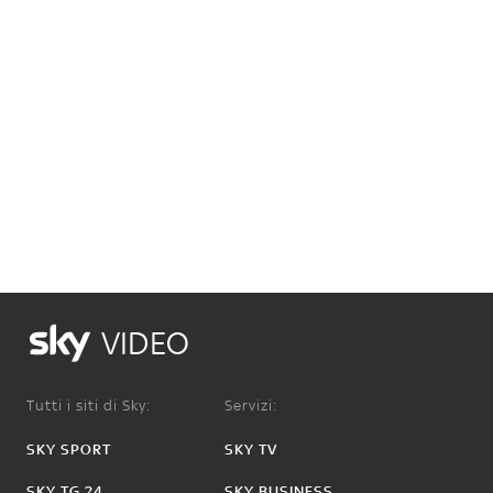
VIDEO
Tutti i siti di Sky:
Servizi:
SKY SPORT
SKY TV
SKY TG 24
SKY BUSINESS