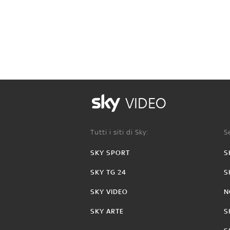
VIDEO
Tutti i siti di Sky:
Se
SKY SPORT
S
SKY TG 24
S
SKY VIDEO
N
SKY ARTE
S