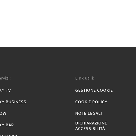
rvizi:
Link utili:
KY TV
GESTIONE COOKIE
KY BUSINESS
COOKIE POLICY
OW
NOTE LEGALI
DICHIARAZIONE
KY BAR
ACCESSIBILITÀ