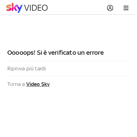
Ooooops! Si è verificato un errore
Riprova più tardi
Torna a
Video Sky