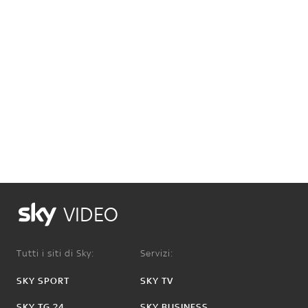
VIDEO
Tutti i siti di Sky:
Servizi:
SKY SPORT
SKY TV
SKY TG 24
SKY BUSINESS