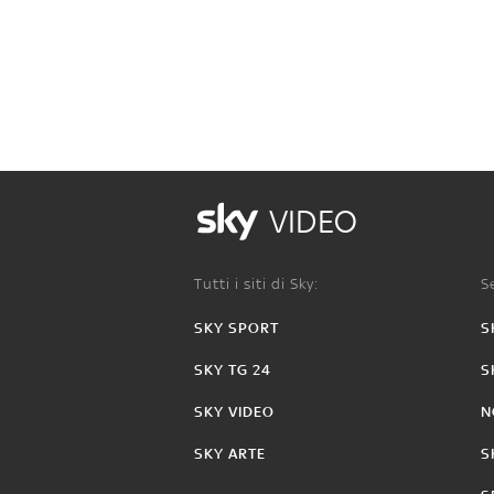
VIDEO
Tutti i siti di Sky:
Se
SKY SPORT
S
SKY TG 24
S
SKY VIDEO
N
SKY ARTE
S