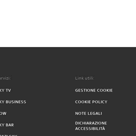
rvizi:
Link utili:
KY TV
GESTIONE COOKIE
KY BUSINESS
COOKIE POLICY
OW
NOTE LEGALI
DICHIARAZIONE
KY BAR
ACCESSIBILITÀ