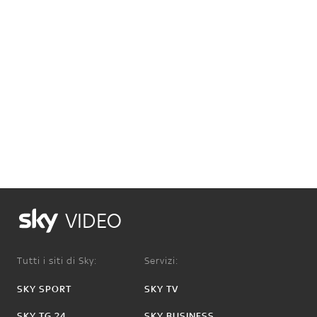
VIDEO
Tutti i siti di Sky:
Servizi:
SKY SPORT
SKY TV
SKY TG 24
SKY BUSINESS