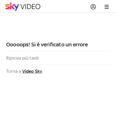
Ooooops! Si è verificato un errore
Riprova più tardi
Torna a
Video Sky