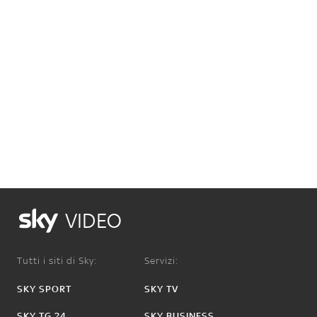
VIDEO
Tutti i siti di Sky:
Servizi:
SKY SPORT
SKY TV
SKY TG 24
SKY BUSINESS