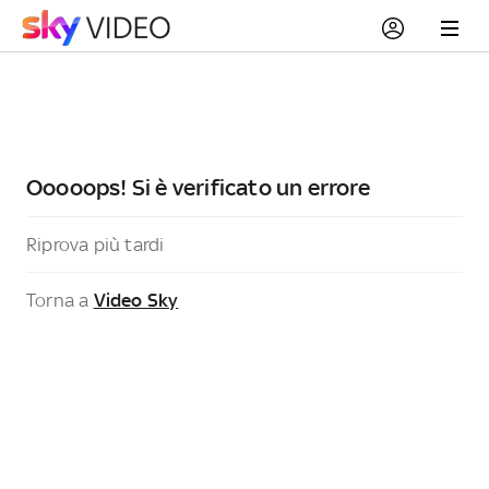
Ooooops! Si è verificato un errore
Riprova più tardi
Torna a
Video Sky