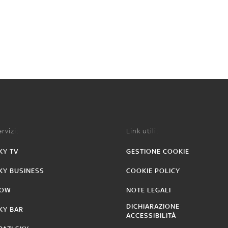
rvizi:
Link utili:
KY TV
GESTIONE COOKIE
KY BUSINESS
COOKIE POLICY
OW
NOTE LEGALI
DICHIARAZIONE
KY BAR
ACCESSIBILITÀ