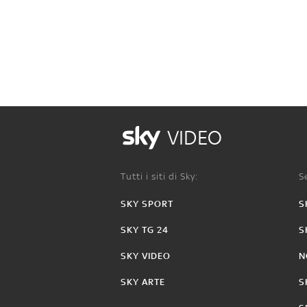
VIDEO
Tutti i siti di Sky:
Se
SKY SPORT
S
SKY TG 24
S
SKY VIDEO
N
SKY ARTE
S