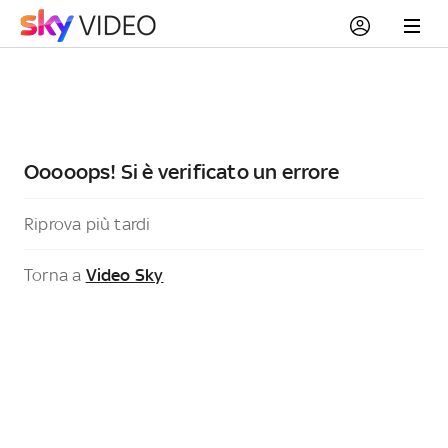
Ooooops! Si è verificato un errore
Riprova più tardi
Torna a
Video Sky