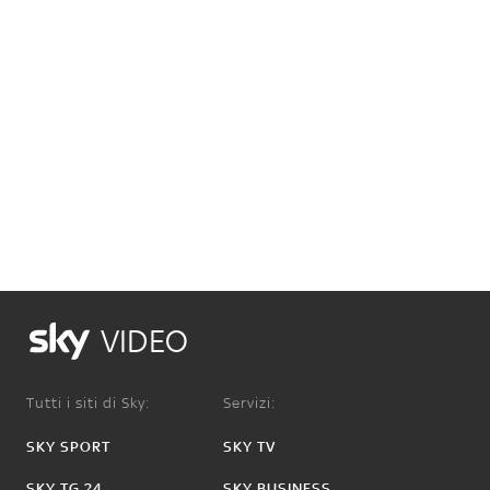
VIDEO
Tutti i siti di Sky:
Servizi:
SKY SPORT
SKY TV
SKY TG 24
SKY BUSINESS