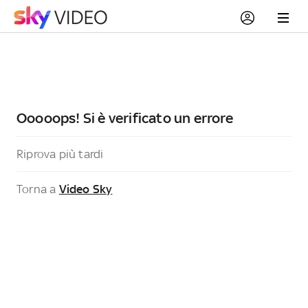
Ooooops! Si è verificato un errore
Riprova più tardi
Torna a
Video Sky