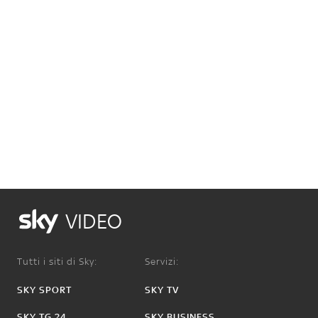
VIDEO
Tutti i siti di Sky:
Servizi:
SKY SPORT
SKY TV
SKY TG 24
SKY BUSINESS