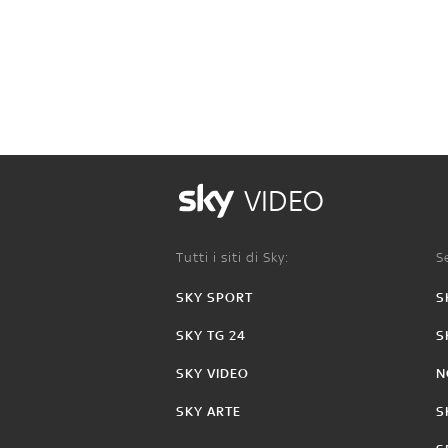
VIDEO
Tutti i siti di Sky:
Se
SKY SPORT
S
SKY TG 24
S
SKY VIDEO
N
SKY ARTE
S