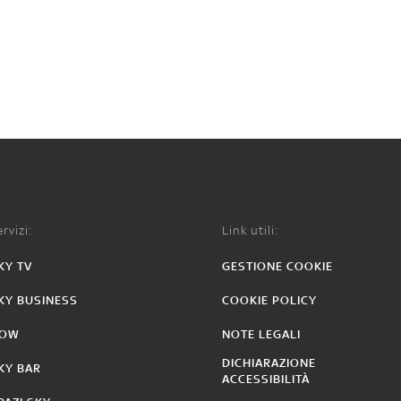
rvizi:
Link utili:
KY TV
GESTIONE COOKIE
KY BUSINESS
COOKIE POLICY
OW
NOTE LEGALI
DICHIARAZIONE
KY BAR
ACCESSIBILITÀ