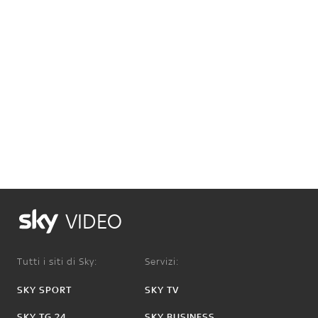
VIDEO
Tutti i siti di Sky:
Servizi:
SKY SPORT
SKY TV
SKY TG 24
SKY BUSINESS