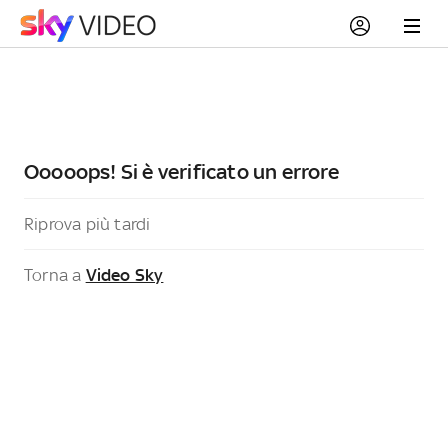
Ooooops! Si è verificato un errore
Riprova più tardi
Torna a
Video Sky