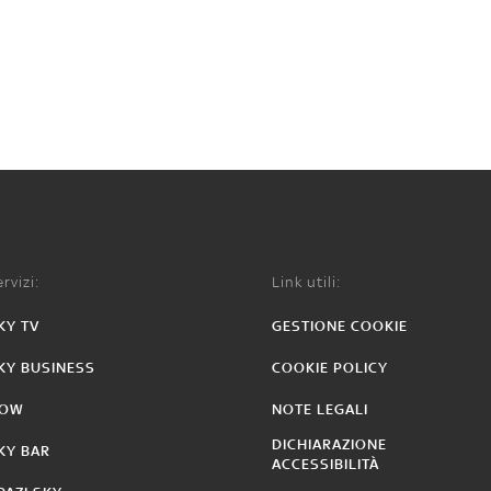
rvizi:
Link utili:
KY TV
GESTIONE COOKIE
KY BUSINESS
COOKIE POLICY
OW
NOTE LEGALI
DICHIARAZIONE
KY BAR
ACCESSIBILITÀ