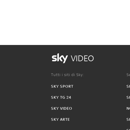
VIDEO
Tutti i siti di Sky:
Se
SKY SPORT
S
SKY TG 24
S
SKY VIDEO
N
SKY ARTE
S