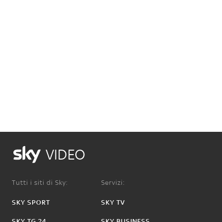
VIDEO
Tutti i siti di Sky:
Servizi:
SKY SPORT
SKY TV
SKY TG 24
SKY BUSINESS