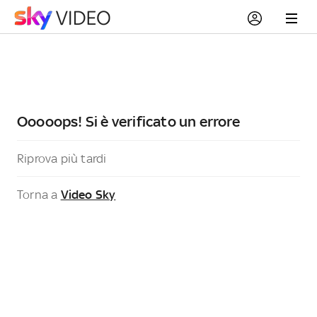
Ooooops! Si è verificato un errore
Riprova più tardi
Torna a
Video Sky